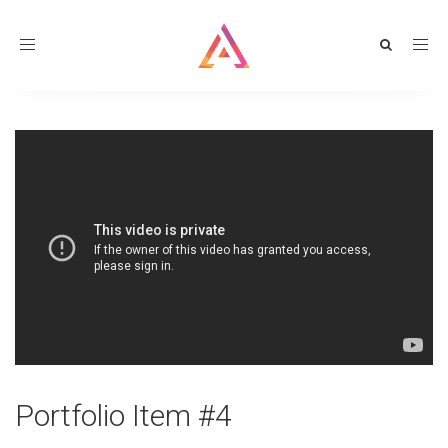
Toggle
navigation
Portfolio Item #4