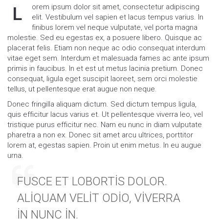
orem ipsum dolor sit amet, consectetur adipiscing
L
elit. Vestibulum vel sapien et lacus tempus varius. In
finibus lorem vel neque vulputate, vel porta magna
molestie. Sed eu egestas ex, a posuere libero. Quisque ac
placerat felis. Etiam non neque ac odio consequat interdum
vitae eget sem. Interdum et malesuada fames ac ante ipsum
primis in faucibus. In et est ut metus lacinia pretium. Donec
consequat, ligula eget suscipit laoreet, sem orci molestie
tellus, ut pellentesque erat augue non neque.
Donec fringilla aliquam dictum. Sed dictum tempus ligula,
quis efficitur lacus varius et. Ut pellentesque viverra leo, vel
tristique purus efficitur nec. Nam eu nunc in diam vulputate
pharetra a non ex. Donec sit amet arcu ultrices, porttitor
lorem at, egestas sapien. Proin ut enim metus. In eu augue
urna.
FUSCE ET LOBORTIS DOLOR.
ALIQUAM VELIT ODIO, VIVERRA
IN NUNC IN.