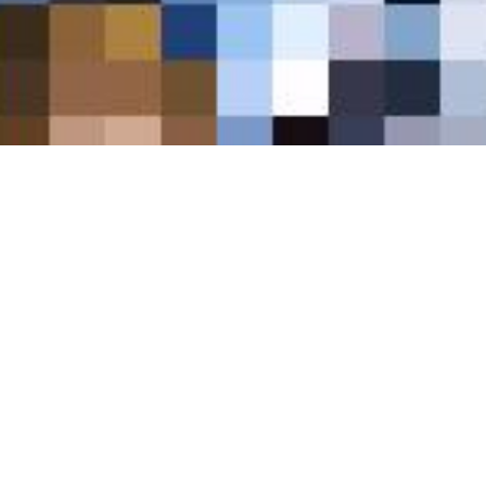
Alkosofta Hoşgeldiniz
Hayallerimizin sınırlarını zorlayarak gerçekliği
tasarlıyoruz